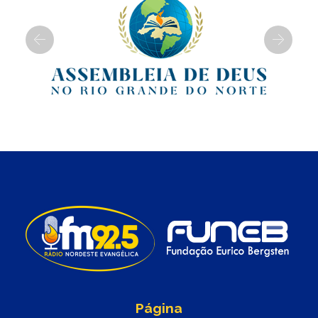
Previous
Next
Página