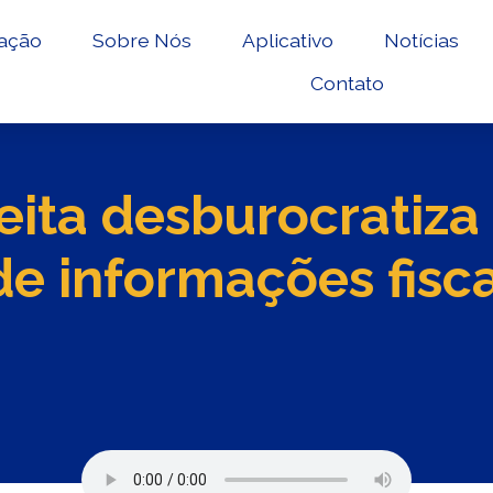
ação
Sobre Nós
Aplicativo
Notícias
Contato
eita desburocratiza
e informações fisca