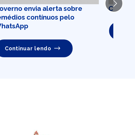
Next
overno envia alerta sobre
Coronav
emédios contínuos pelo
hatsApp
Conti
Continuar lendo