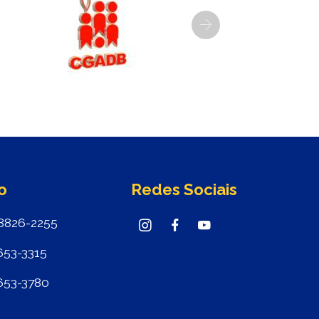
Next
o
Redes Sociais
8826-2255
653-3315
653-3780