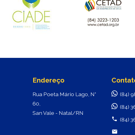
Endereço
Contat
Rua Poeta Mário Lago, N°
(84) 9
60,
(84) 3
San Vale - Natal/RN
(84) 3