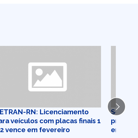
Next
ETRAN-RN: Licenciamento
Sesc RN
ara veículos com placas finais 1
projeto 
 2 vence em fevereiro
em Nata