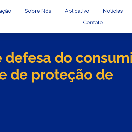
ação
Sobre Nós
Aplicativo
Notícias
Contato
e defesa do consum
 de proteção de