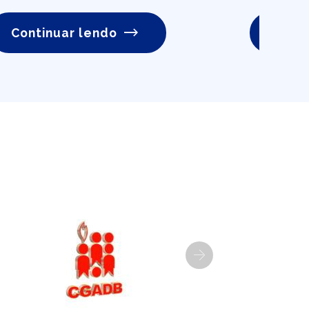
Continuar lendo
Conti
Next