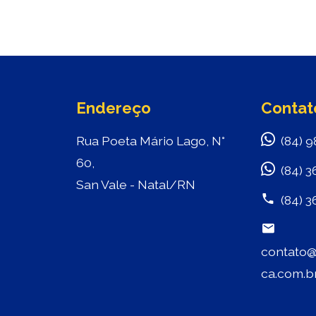
Endereço
Contat
Rua Poeta Mário Lago, N°
(84) 9
60,
(84) 3
San Vale - Natal/RN
(84) 3
contato@
ca.com.b