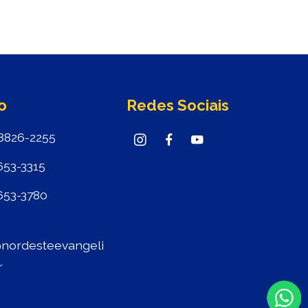
o
Redes Sociais
8826-2255
653-3315
653-3780
nordesteevangeli
r