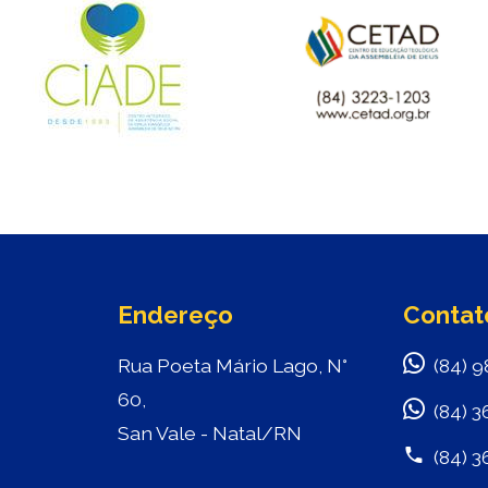
Endereço
Contat
Rua Poeta Mário Lago, N°
(84) 9
60,
(84) 3
San Vale - Natal/RN
(84) 3