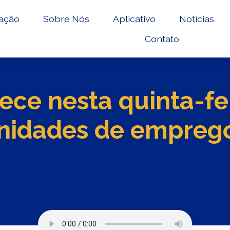
ação
Sobre Nós
Aplicativo
Notícias
Contato
ece nesta quinta-fei
unidades de empreg