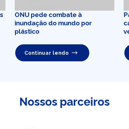
s
ONU pede combate à
P
inundação do mundo por
c
plástico
v
Continuar lendo
Nossos parceiros