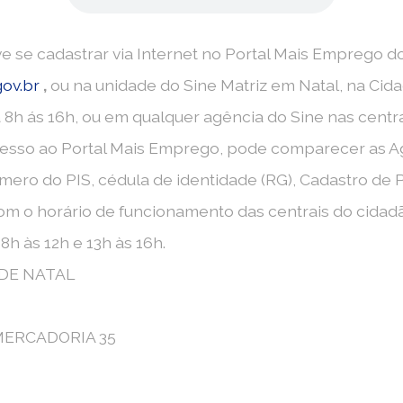
e se cadastrar via Internet no Portal Mais Emprego d
ov.br
,
ou na unidade do Sine Matriz em Natal, na Cid
 8h ás 16h, ou em qualquer agência do Sine nas centrai
cesso ao Portal Mais Emprego, pode comparecer as Ag
úmero do PIS, cédula de identidade (RG), Cadastro de
om o horário de funcionamento das centrais do cidad
8h às 12h e 13h às 16h.
DE NATAL
MERCADORIA 35