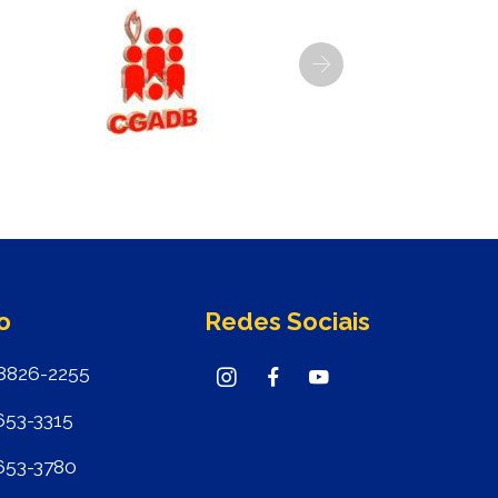
Next
o
Redes Sociais
8826-2255
653-3315
653-3780