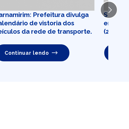
Next
arnamirim: Prefeitura divulga
SINE-RN
alendário de vistoria dos
emprego
eículos da rede de transporte.
(24)
Continuar lendo
Conti