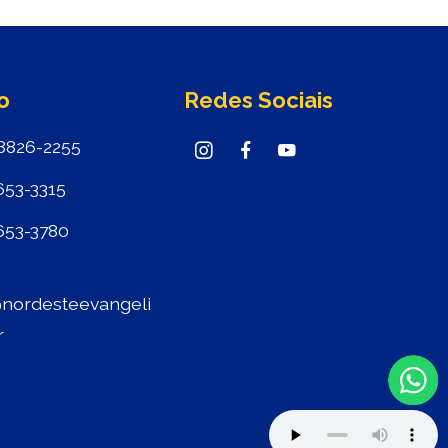
o
Redes Sociais
8826-2255
653-3315
653-3780
nordesteevangeli
r