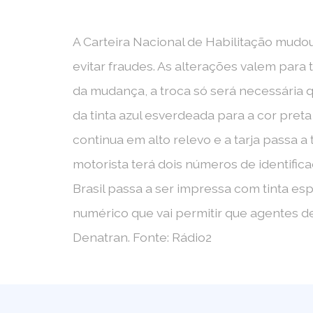
A Carteira Nacional de Habilitação mudou
evitar fraudes. As alterações valem para
da mudança, a troca só será necessária q
da tinta azul esverdeada para a cor preta
continua em alto relevo e a tarja passa 
motorista terá dois números de identific
Brasil passa a ser impressa com tinta es
numérico que vai permitir que agentes de
Denatran. Fonte: Rádio2