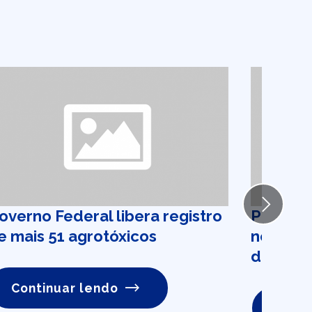
Next
overno Federal libera registro
Prova p
e mais 51 agrotóxicos
no Cens
de 620 
Continuar lendo
Conti