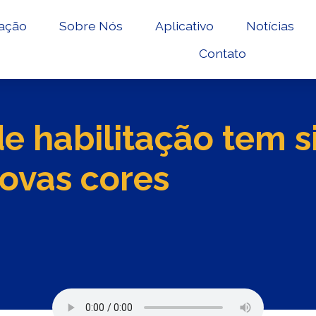
ação
Sobre Nós
Aplicativo
Notícias
Contato
de habilitação tem 
novas cores