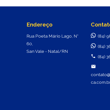
Endereço
Contat
Rua Poeta Mário Lago, N°
(84) 9
60,
(84) 3
San Vale - Natal/RN
(84) 3
contato@
ca.com.b