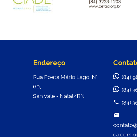
Endereço
Contat
Rua Poeta Mário Lago, N°
(84) 9
60,
(84) 3
San Vale - Natal/RN
(84) 3
contato@
ca.com.b