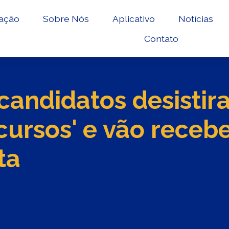
ação
Sobre Nós
Aplicativo
Notícias
Contato
 candidatos desisti
ursos' e vão recebe
ta