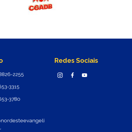
o
Redes Sociais
8826-2255
653-3315
653-3780
nordesteevangeli
r