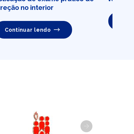
ireção no interior
Conti
Continuar lendo
Next