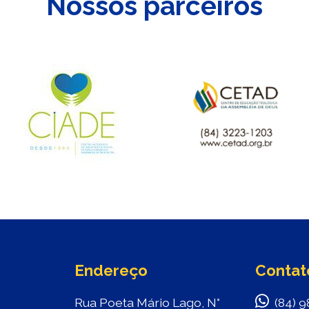
Nossos parceiros
Endereço
Contat
Rua Poeta Mário Lago, N°
(84) 9