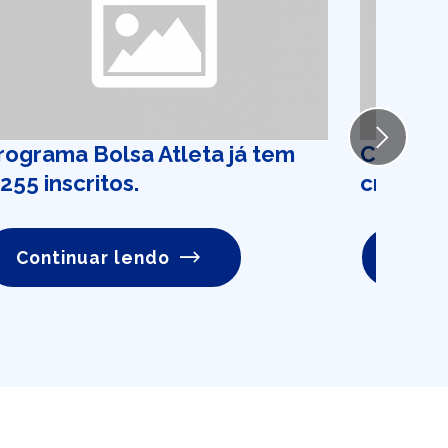
Next
rograma Bolsa Atleta já tem
Custo de
.255 inscritos.
crescer
Continuar lendo
Conti