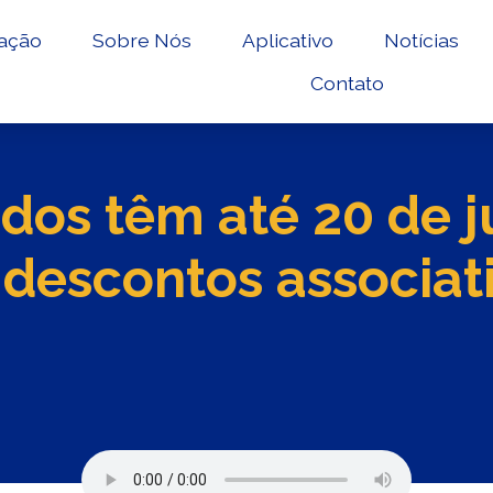
ação
Sobre Nós
Aplicativo
Notícias
Contato
dos têm até 20 de 
 descontos associat