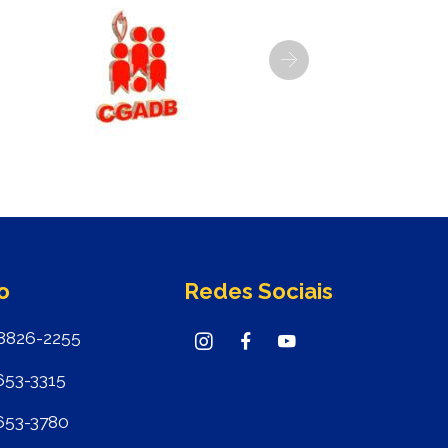
Next
o
Redes Sociais
8826-2255
653-3315
653-3780