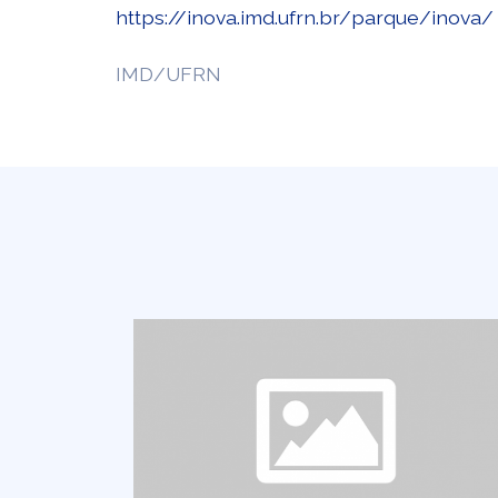
https://inova.imd.ufrn.br/parque/inova/
IMD/UFRN