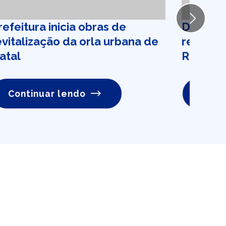
Next
refeitura inicia obras de
DER lib
evitalização da orla urbana de
reforça
atal
RN-118
Continuar lendo
Conti