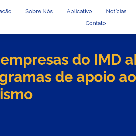
ação
Sobre Nós
Aplicativo
Notícias
Contato
 empresas do IMD a
ogramas de apoio a
ismo