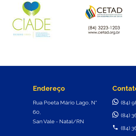
Endereço
Contat
Rua Poeta Mário Lago, N°
(84) 9
60,
(84) 3
San Vale - Natal/RN
(84) 3