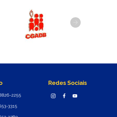
Next
o
Redes Sociais
8826-2255
653-3315
653-3780