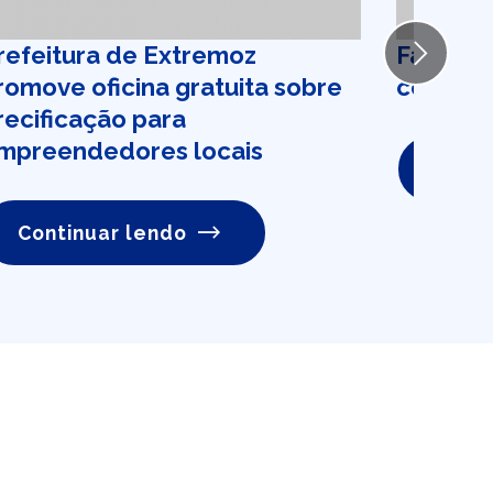
refeitura de Extremoz
Faeti ab
Next
romove oficina gratuita sobre
contrat
recificação para
mpreendedores locais
Conti
Continuar lendo