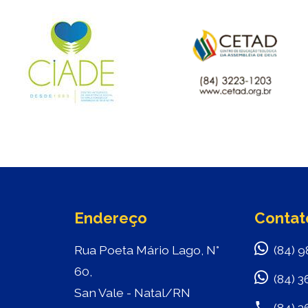
Endereço
Contat
Rua Poeta Mário Lago, N°
(84) 9
60,
(84) 3
San Vale - Natal/RN
(84) 3