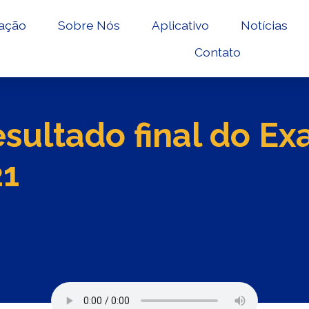
ação
Sobre Nós
Aplicativo
Notícias
Contato
esultado final do E
21