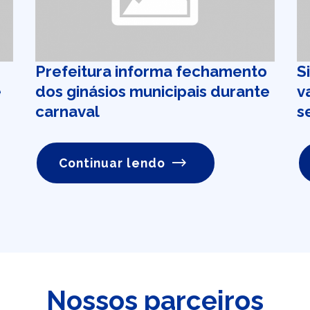
Prefeitura informa fechamento
S
e
dos ginásios municipais durante
v
carnaval
s
Continuar lendo
Nossos parceiros