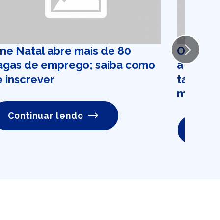
ine Natal abre mais de 80
Oito em 
Next
agas de emprego; saiba como
atrasar
e inscrever
também 
meses a
Continuar lendo
Conti