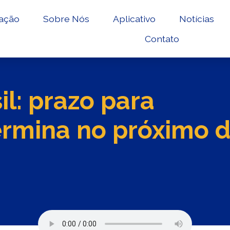
ação
Sobre Nós
Aplicativo
Notícias
Contato
il: prazo para
rmina no próximo d