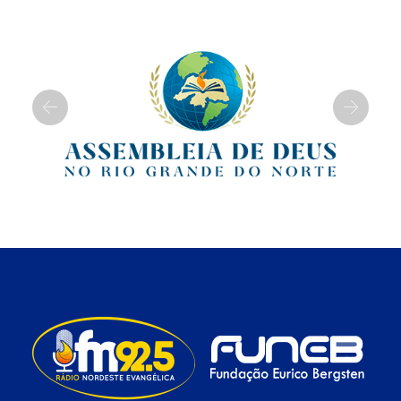
Previous
Next