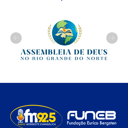
Previous
Next