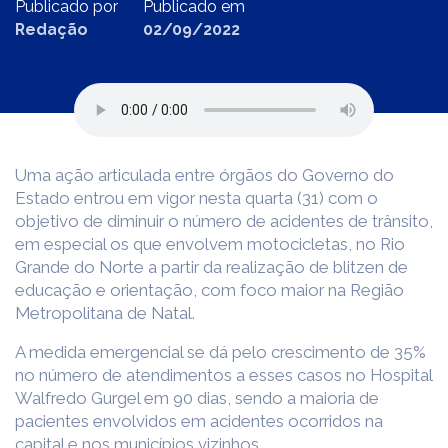
Publicado por
Publicado em
Redação
02/09/2022
Uma ação articulada entre órgãos do Governo do
Estado entrou em vigor nesta quarta (31) com o
objetivo de diminuir o número de acidentes de trânsito,
em especial os que envolvem motocicletas, no Rio
Grande do Norte a partir da realização de blitzen de
educação e orientação, com foco maior na Região
Metropolitana de Natal.
A medida emergencial se dá pelo crescimento de 35%
no número de atendimentos a esses casos no Hospital
Walfredo Gurgel em 90 dias, sendo a maioria de
pacientes envolvidos em acidentes ocorridos na
capital e nos municípios vizinhos.