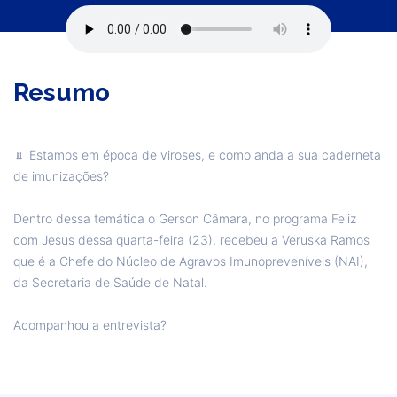
Resumo
💉 Estamos em época de viroses, e como anda a sua caderneta
de imunizações?
Dentro dessa temática o Gerson Câmara, no programa Feliz
com Jesus dessa quarta-feira (23), recebeu a Veruska Ramos
que é a Chefe do Núcleo de Agravos Imunopreveníveis (NAI),
da Secretaria de Saúde de Natal.
Acompanhou a entrevista?