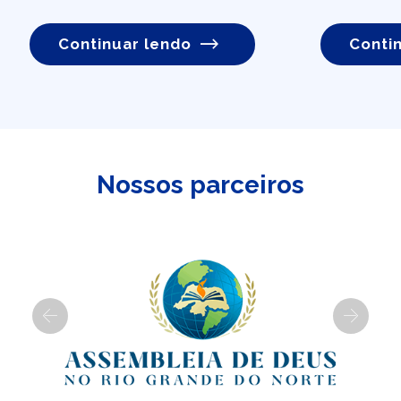
Continuar lendo
Conti
Nossos parceiros
Previous
Next