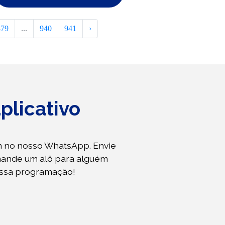
879
...
940
941
›
plicativo
 no nosso WhatsApp. Envie
mande um alô para alguém
ossa programação!