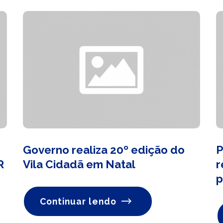
Governo realiza 20º edição do
P
R
Vila Cidadã em Natal
r
p
Continuar lendo