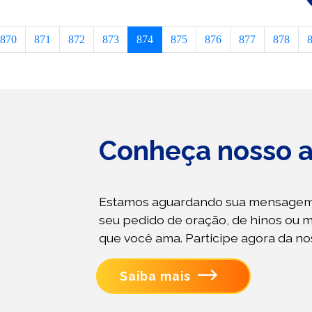
870
871
872
873
874
875
876
877
878
Conheça nosso a
Estamos aguardando sua mensagem
seu pedido de oração, de hinos ou 
que você ama. Participe agora da n
Saiba mais