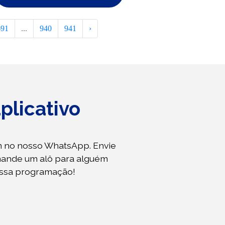
691
...
940
941
›
plicativo
 no nosso WhatsApp. Envie
mande um alô para alguém
ossa programação!