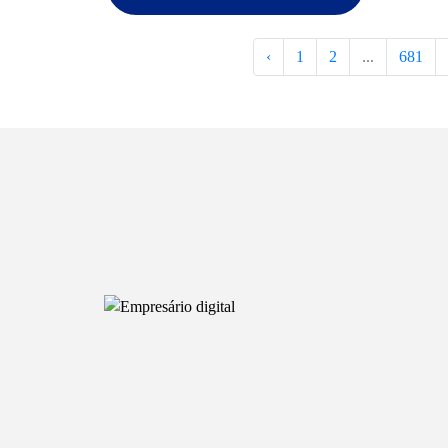
‹
1
2
...
681