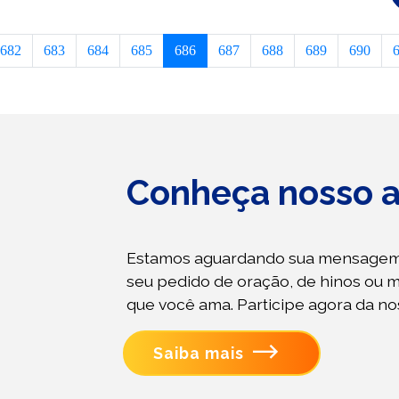
682
683
684
685
686
687
688
689
690
Conheça nosso a
Estamos aguardando sua mensagem
seu pedido de oração, de hinos ou 
que você ama. Participe agora da n
Saiba mais