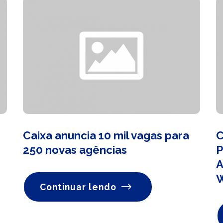
Caixa anuncia 10 mil vagas para
C
250 novas agências
P
A
Continuar lendo