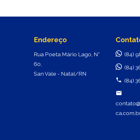
Endereço
Contat
Rua Poeta Mário Lago, N°
(84) 9
60,
(84) 3
San Vale - Natal/RN
(84) 3
contato@
ca.com.b