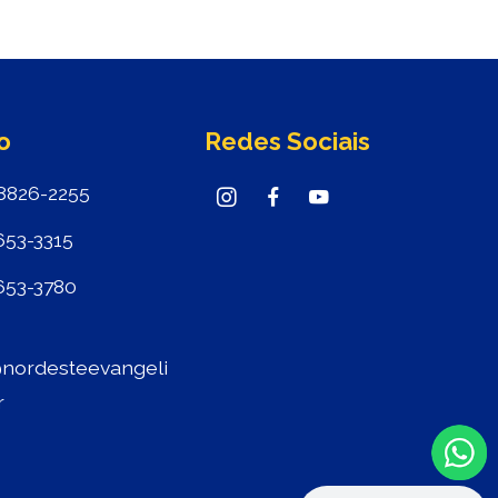
o
Redes Sociais
8826-2255
653-3315
653-3780
nordesteevangeli
r