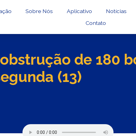
ação
Sobre Nós
Aplicativo
Notícias
Contato
sobstrução de 180 b
segunda (13)