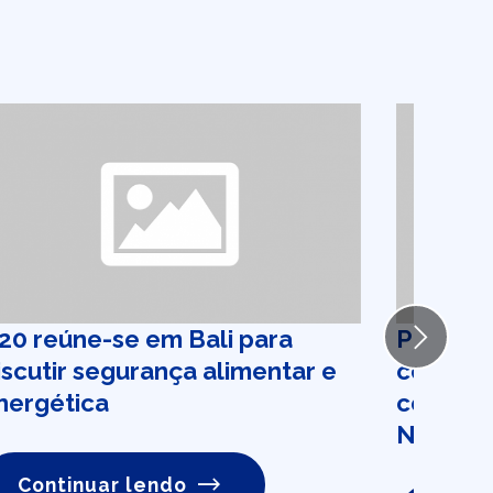
20 reúne-se em Bali para
Prefeito
Next
iscutir segurança alimentar e
com pre
nergética
confirm
Natal
Continuar lendo