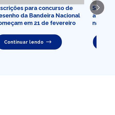
nscrições para concurso de
SMS Nat
Next
esenho da Bandeira Nacional
atendim
omeçam em 21 de fevereiro
na sede
Continuar lendo
Conti