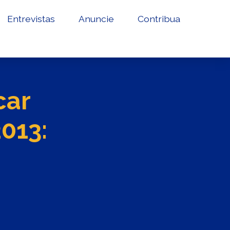
Entrevistas
Anuncie
Contribua
car
013: