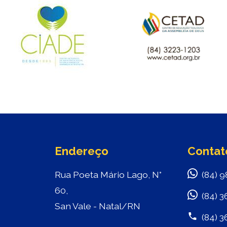
Endereço
Contat
Rua Poeta Mário Lago, N°
(84) 9
60,
(84) 3
San Vale - Natal/RN
(84) 3