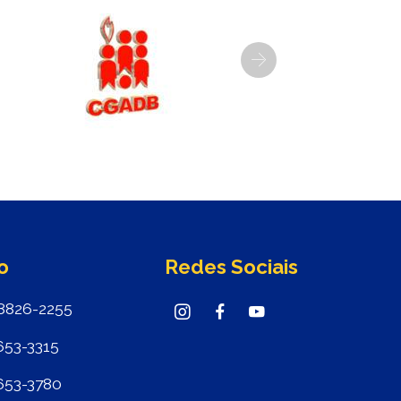
Next
o
Redes Sociais
8826-2255
653-3315
653-3780