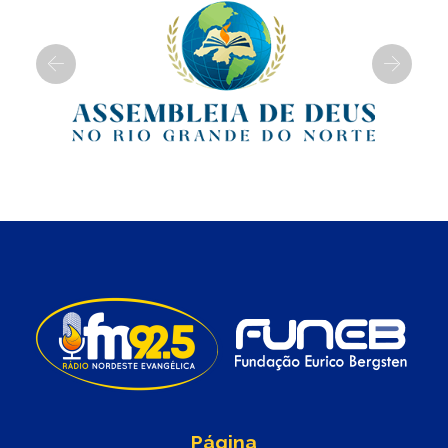
Previous
Next
Página