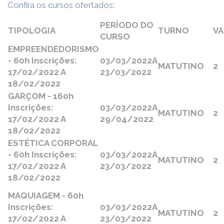
Confira os cursos ofertados:
PERÍODO DO
TIPOLOGIA
TURNO
V
CURSO
EMPREENDEDORISMO
- 60h Inscrições:
03/03/2022
A
MATUTINO
2
17/02/2022 A
23/03/2022
18/02/2022
GARÇOM - 160h
Inscrições:
03/03/2022
A
MATUTINO
2
17/02/2022 A
29/04/2022
18/02/2022
ESTÉTICA CORPORAL
- 60h Inscrições:
03/03/2022
A
MATUTINO
2
17/02/2022 A
23/03/2022
18/02/2022
MAQUIAGEM - 60h
Inscrições:
03/03/2022
A
MATUTINO
2
17/02/2022 A
23/03/2022