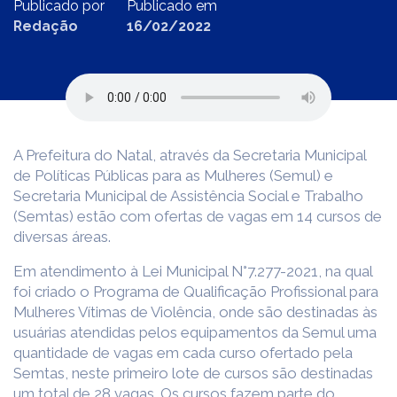
Publicado por
Publicado em
Redação
16/02/2022
A Prefeitura do Natal, através da Secretaria Municipal
de Políticas Públicas para as Mulheres (Semul) e
Secretaria Municipal de Assistência Social e Trabalho
(Semtas) estão com ofertas de vagas em 14 cursos de
diversas áreas.
Em atendimento à Lei Municipal N°7.277-2021, na qual
foi criado o Programa de Qualificação Profissional para
Mulheres Vítimas de Violência, onde são destinadas às
usuárias atendidas pelos equipamentos da Semul uma
quantidade de vagas em cada curso ofertado pela
Semtas, neste primeiro lote de cursos são destinadas
um total de 28 vagas. Os cursos fazem parte do