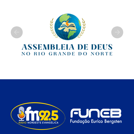
Previous
Next