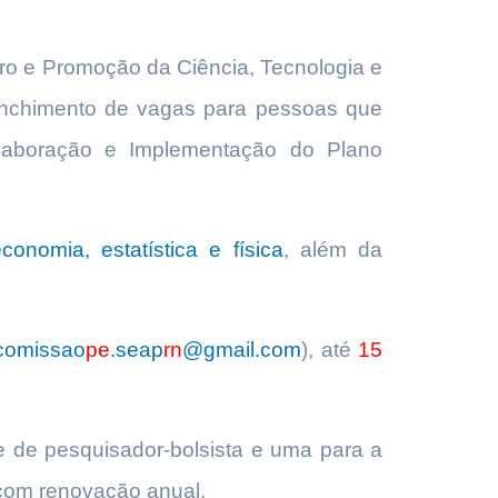
ro e Promoção da Ciência, Tecnologia e
enchimento de vagas para pessoas que
 Elaboração e Implementação do Plano
conomia, estatística e física
, além da
comissao
pe
.seap
rn
@gmail.com
), até
15
e de pesquisador-bolsista e uma para a
 com renovação anual.