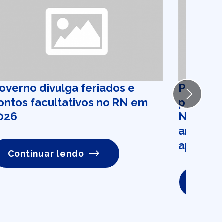
overno divulga feriados e
Projeto
Next
ontos facultativos no RN em
previdê
026
Natal p
anos na
aposent
Continuar lendo
Conti