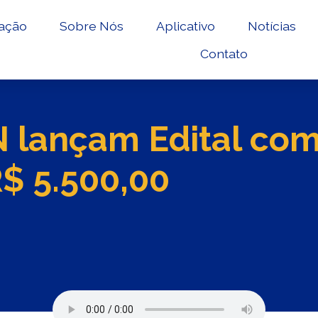
ação
Sobre Nós
Aplicativo
Notícias
Contato
 lançam Edital co
R$ 5.500,00