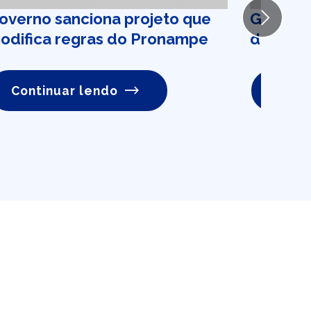
overno sanciona projeto que
Governo
Next
odifica regras do Pronampe
dezembr
Continuar lendo
Conti