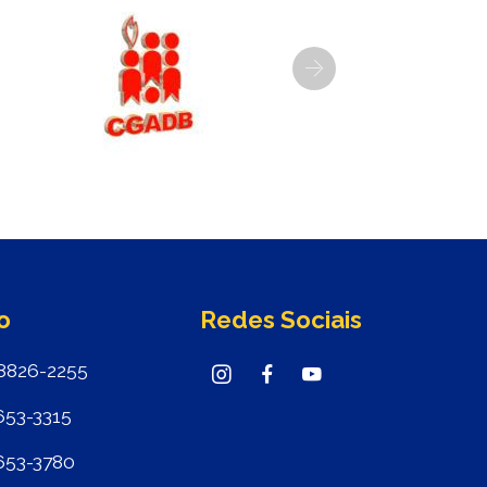
Next
o
Redes Sociais
8826-2255
653-3315
653-3780