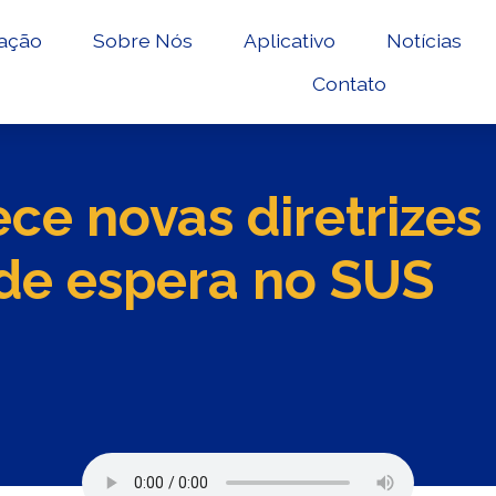
ação
Sobre Nós
Aplicativo
Notícias
Contato
ce novas diretrizes
de espera no SUS