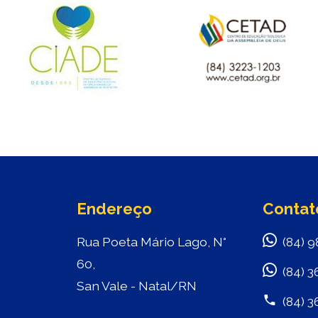
Endereço
Contat
Rua Poeta Mário Lago, N°
(84) 9
60,
(84) 3
San Vale - Natal/RN
(84) 3