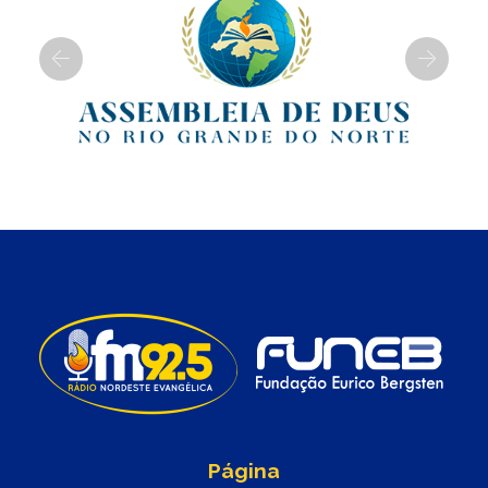
Previous
Next
Página