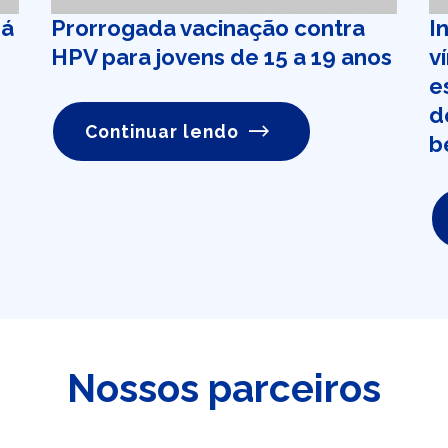
rá
Prorrogada vacinação contra
I
HPV para jovens de 15 a 19 anos
v
e
d
Continuar lendo
b
Nossos parceiros