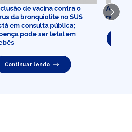
nclusão de vacina contra o
Anvisa v
Next
írus da bronquiolite no SUS
novos t
stá em consulta pública;
oença pode ser letal em
Conti
ebês
Continuar lendo