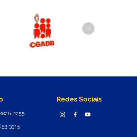
Next
o
Redes Sociais
8826-2255
653-3315