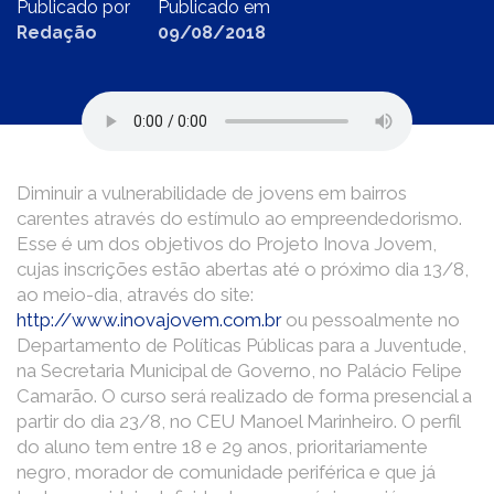
Publicado por
Publicado em
Redação
09/08/2018
Diminuir a vulnerabilidade de jovens em bairros
carentes através do estímulo ao empreendedorismo.
Esse é um dos objetivos do Projeto Inova Jovem,
cujas inscrições estão abertas até o próximo dia 13/8,
ao meio-dia, através do site:
http://www.inovajovem.com.br
ou pessoalmente no
Departamento de Políticas Públicas para a Juventude,
na Secretaria Municipal de Governo, no Palácio Felipe
Camarão. O curso será realizado de forma presencial a
partir do dia 23/8, no CEU Manoel Marinheiro. O perfil
do aluno tem entre 18 e 29 anos, prioritariamente
negro, morador de comunidade periférica e que já