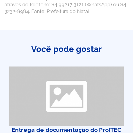
através do telefone: 84 99217-3121 (WhatsApp) ou 84
3232-8984. Fonte: Prefeitura do Natal
Você pode gostar
Entrega de documentação do ProITEC