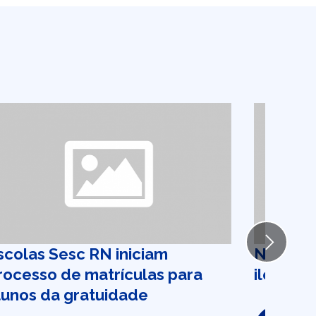
Next
scolas Sesc RN iniciam
Nova lei
rocesso de matrículas para
ilegal d
lunos da gratuidade