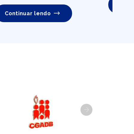
Conti
Continuar lendo
Next