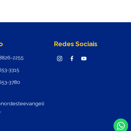
o
Redes Sociais
8826-2255
653-3315
653-3780
nordesteevangeli
r