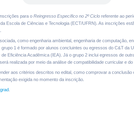
inscrições para o
Reingresso Específico no 2º Ciclo
referente ao perí
) da Escola de Ciências e Tecnologia (ECT/UFRN). As inscrições es
.
ociada, como engenharia ambiental, engenharia de computação, eng
 O grupo 1 é formado por alunos concluintes ou egressos do C&T da
e de Eficiência Acadêmica (IEA). Já o grupo 2 inclui egressos de outr
rá realizada por meio da análise de compatibilidade curricular e do 
der aos critérios descritos no edital, como comprovar a conclusão o
entação exigida no momento da inscrição.
grad
.