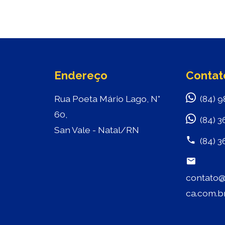
Endereço
Contat
Rua Poeta Mário Lago, N°
(84) 9
60,
(84) 3
San Vale - Natal/RN
(84) 3
contato@
ca.com.b