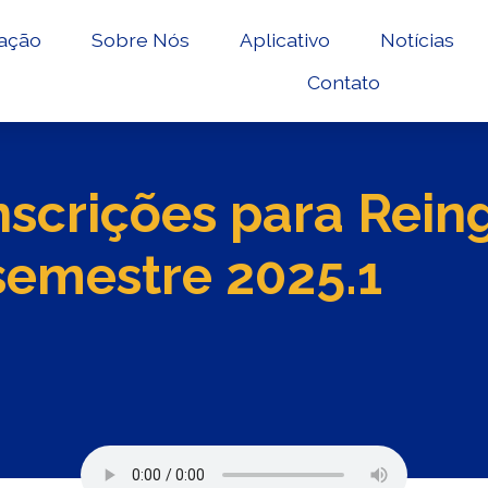
ação
Sobre Nós
Aplicativo
Notícias
Contato
nscrições para Rein
 semestre 2025.1