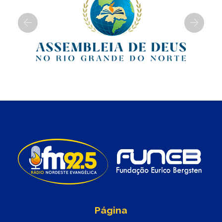
Previous
Next
Página