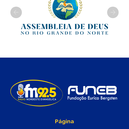
Previous
Next
Página