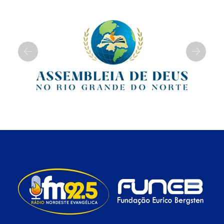
Previous
Next