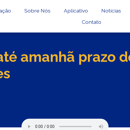
ação
Sobre Nós
Aplicativo
Notícias
Contato
até amanhã prazo d
es