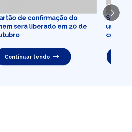
Next
artão de confirmação do
SMS Nat
nem será liberado em 20 de
uso ade
utubro
contra 
Continuar lendo
Conti