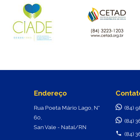
Endereço
Contat
Rua Poeta Mário Lago, N°
(84) 9
60,
(84) 3
San Vale - Natal/RN
(84) 3