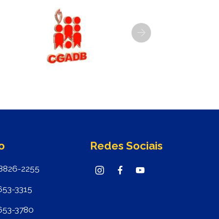
Next
o
Redes Sociais
8826-2255
653-3315
653-3780