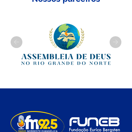
Previous
Next