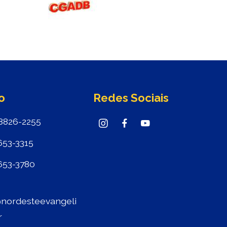
o
Redes Sociais
8826-2255
653-3315
653-3780
nordesteevangeli
r