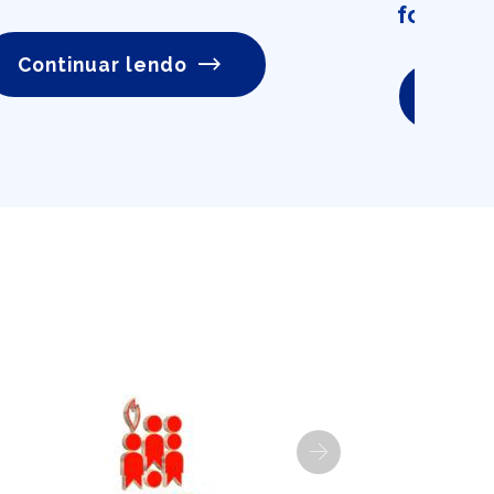
formaçã
Continuar lendo
Conti
Next