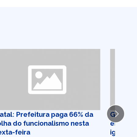
atal: Prefeitura paga 66% da
Governo
Next
olha do funcionalismo nesta
estágio 
exta-feira
igualda