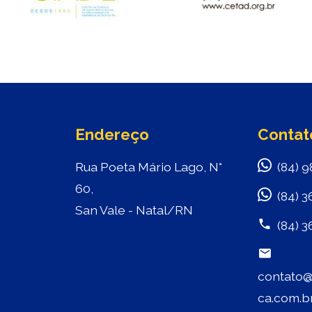
Endereço
Contat
Rua Poeta Mário Lago, N°
(84) 9
60,
(84) 3
San Vale - Natal/RN
(84) 3
contato@
ca.com.b