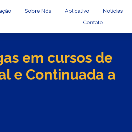
ação
Sobre Nós
Aplicativo
Notícias
Contato
gas em cursos de
al e Continuada a