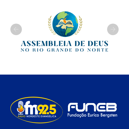
Previous
Next