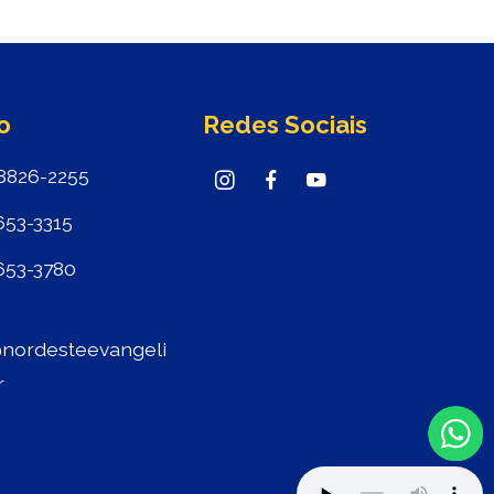
o
Redes Sociais
8826-2255
653-3315
653-3780
nordesteevangeli
r