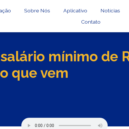
ação
Sobre Nós
Aplicativo
Notícias
Contato
salário mínimo de 
no que vem