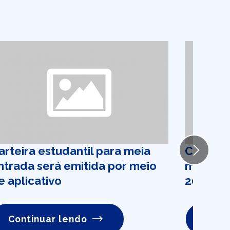
arteira estudantil para meia
Calendá
Next
ntrada será emitida por meio
mudança 
e aplicativo
2016
Continuar lendo
Conti