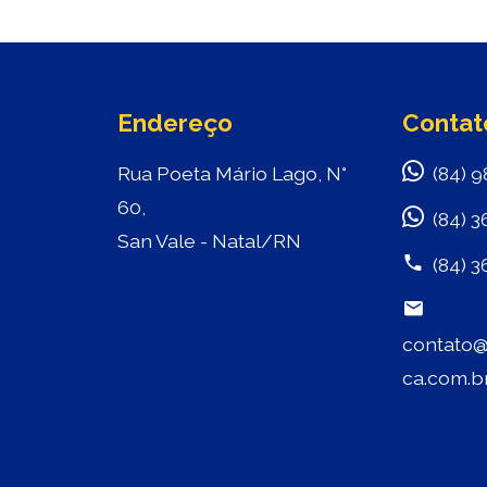
Endereço
Contat
Rua Poeta Mário Lago, N°
(84) 9
60,
(84) 3
San Vale - Natal/RN
(84) 3
contato@
ca.com.b