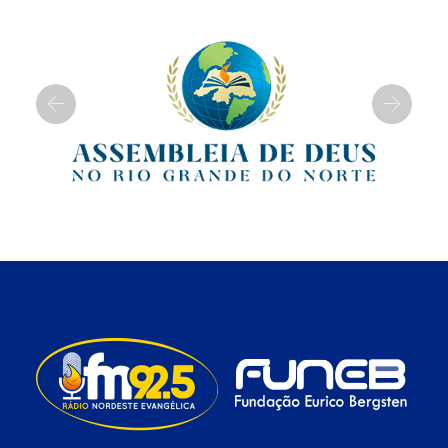
Previous
Next