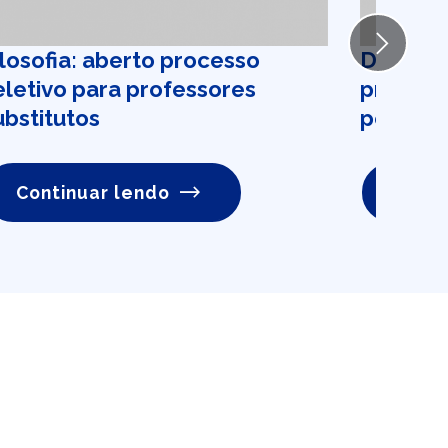
Next
ilosofia: aberto processo
Departa
eletivo para professores
procura 
ubstitutos
pesquis
Continuar lendo
Conti