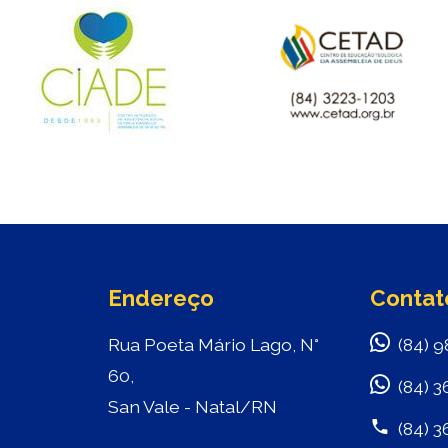
Endereço
Contat
Rua Poeta Mário Lago, N°
(84) 9
60,
(84) 3
San Vale - Natal/RN
(84) 3