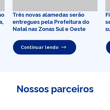
ho
Três novas alamedas serão
F
a,
entregues pela Prefeitura do
s
Natal nas Zonas Sul e Oeste
s
Continuar lendo
Nossos parceiros