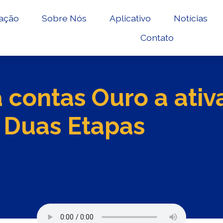
ação
Sobre Nós
Aplicativo
Notícias
Contato
 contas Ouro a ati
 Duas Etapas