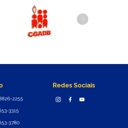
Next
o
Redes Sociais
8826-2255
653-3315
653-3780