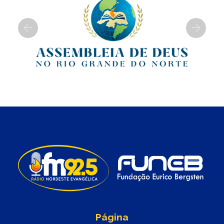
Previous
Next
Página