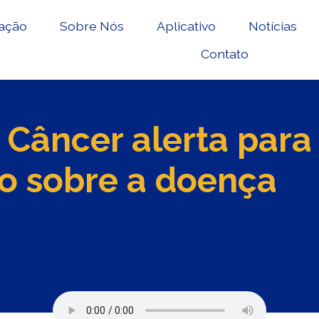
ação
Sobre Nós
Aplicativo
Notícias
Contato
 Câncer alerta para
o sobre a doença