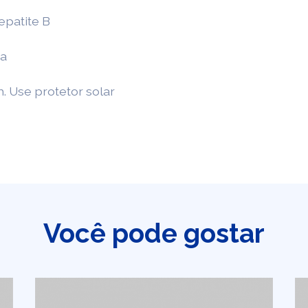
epatite B
da
. Use protetor solar
Você pode gostar