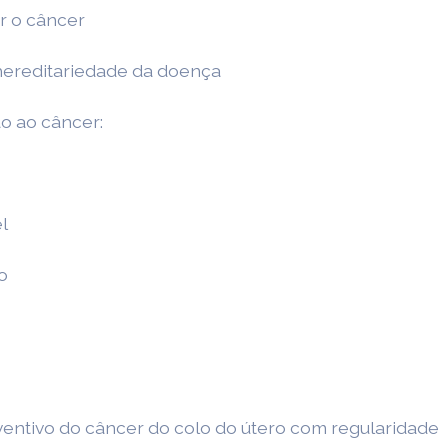
r o câncer
 hereditariedade da doença
o ao câncer:
l
o
tivo do câncer do colo do útero com regularidade