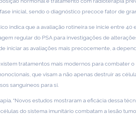
reposição hormonal e tratamento com radioterapia pr
ase inicial, sendo o diagnóstico precoce fator de gra
o indica que a avaliação rotineira se inicie entre 40
em regular do PSA para investigações de alteraçõe
 de iniciar as avaliações mais precocemente, a depen
 existem tratamentos mais modernos para combater o c
noclonais, que visam a não apenas destruir as célul
os sanguíneos para si.
erapia. “Novos estudos mostraram a eficácia dessa técn
células do sistema imunitário combatam a lesão tumor