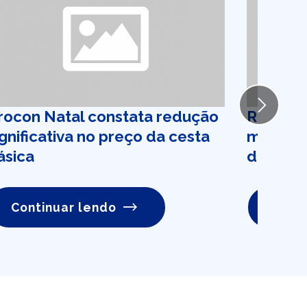
Next
rocon Natal constata redução
Receita 
ignificativa no preço da cesta
médicos
ásica
domésti
Continuar lendo
Conti