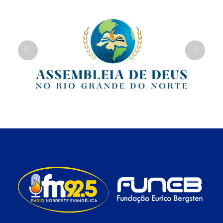
Previous
Next