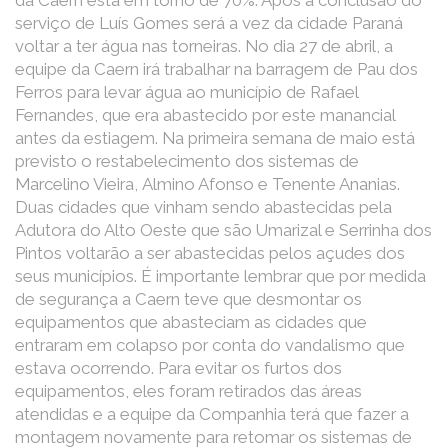
da Caern está em torno de 70%. Após a conclusão do
serviço de Luís Gomes será a vez da cidade Paraná
voltar a ter água nas torneiras. No dia 27 de abril, a
equipe da Caern irá trabalhar na barragem de Pau dos
Ferros para levar água ao município de Rafael
Fernandes, que era abastecido por este manancial
antes da estiagem. Na primeira semana de maio está
previsto o restabelecimento dos sistemas de
Marcelino Vieira, Almino Afonso e Tenente Ananias.
Duas cidades que vinham sendo abastecidas pela
Adutora do Alto Oeste que são Umarizal e Serrinha dos
Pintos voltarão a ser abastecidas pelos açudes dos
seus municípios. É importante lembrar que por medida
de segurança a Caern teve que desmontar os
equipamentos que abasteciam as cidades que
entraram em colapso por conta do vandalismo que
estava ocorrendo. Para evitar os furtos dos
equipamentos, eles foram retirados das áreas
atendidas e a equipe da Companhia terá que fazer a
montagem novamente para retomar os sistemas de