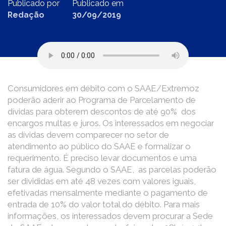
Publicado por
Publicado em
Redação
30/09/2019
Consumidores em débito com o SAAE/Extremoz
poderão aderir ao Programa de Parcelamento de
dívidas para obterem descontos de até 90% dos
encargos multas e juros. Os interessados em negociar
as dívidas devem comparecer no setor de
atendimento ao público do SAAE e formalizar o
requerimento. É preciso levar documentos e uma
fatura de água. Segundo o SAAE, as parcelas poderão
ser divididas em até 48 vezes com valores iguais,
efetivadas mensalmente mediante o pagamento de
entrada de 10% do valor total do débito. Para mais
informações, os interessados devem procurar a Sede