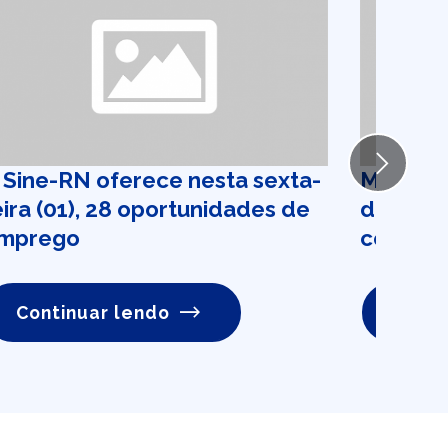
Next
 Sine-RN oferece nesta sexta-
Mercado 
eira (01), 28 oportunidades de
dispara 
mprego
com mai
Continuar lendo
Conti