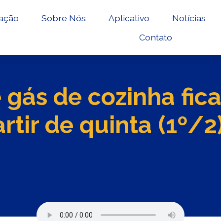
ação
Sobre Nós
Aplicativo
Notícias
Contato
 gás de cozinha fic
rtir de quinta (1º/2