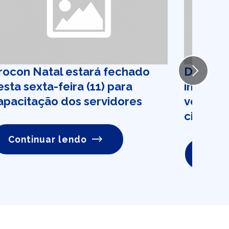
rocon Natal estará fechado
DISQUE 
Next
esta sexta-feira (11) para
informa
apacitação dos servidores
vez mai
cidadão
Continuar lendo
Conti