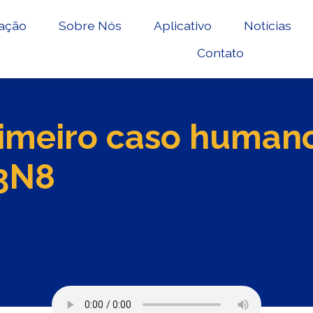
ação
Sobre Nós
Aplicativo
Notícias
Contato
rimeiro caso human
H3N8