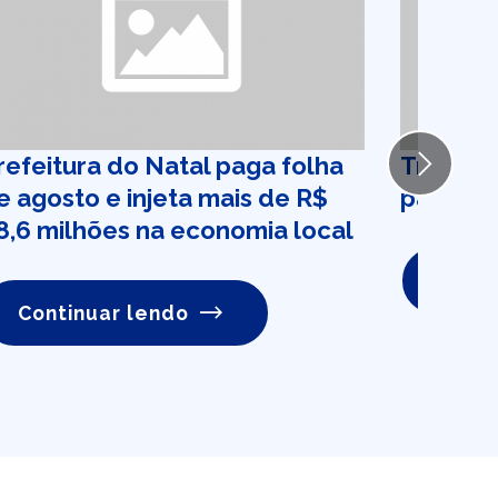
refeitura do Natal paga folha
Tributo
Next
e agosto e injeta mais de R$
pagos a
8,6 milhões na economia local
Conti
Continuar lendo