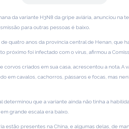
ana da variante H3N8 da gripe aviária, anunciou na ter
nsmissão para outras pessoas é baixo.
de quatro anos da província central de Henan, que ha
to próximo foi infectado com o vírus, afirmou a Comi
 e corvos criados em sua casa, acrescentou a nota. A 
ndo em cavalos, cachorros, pássaros e focas, mas n
al determinou que a variante ainda não tinha a habilid
em grande escala era baixo.
ária estão presentes na China, e algumas delas, de ma