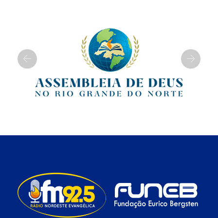
Previous
Next