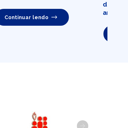
dadas p
anos
Continuar lendo
Conti