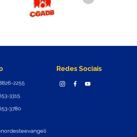
Next
o
Redes Sociais
8826-2255
653-3315
653-3780
nordesteevangeli