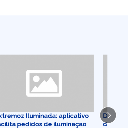
xtremoz Iluminada: aplicativo
Dengue:
Next
acilita pedidos de iluminação
devem i