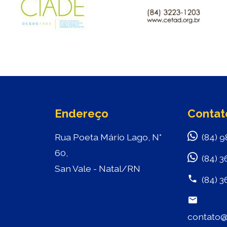
Endereço
Contat
Rua Poeta Mário Lago, N°
(84) 9
60,
(84) 3
San Vale - Natal/RN
(84) 3
contato@