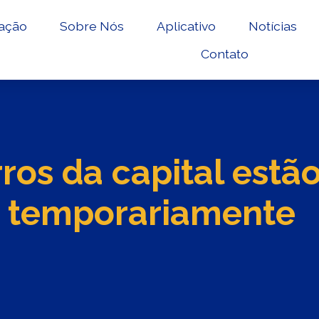
ação
Sobre Nós
Aplicativo
Notícias
Contato
rros da capital est
 temporariamente