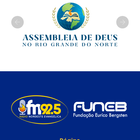
Previous
Next