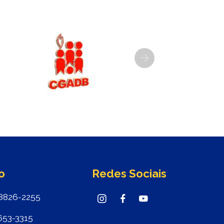
Next
o
Redes Sociais
8826-2255
653-3315