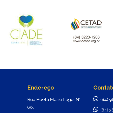
Endereço
Contat
Rua Poeta Mário Lago, N°
(84) 9
60,
(84) 3