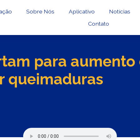
ação
Sobre Nós
Aplicativo
Notícias
Contato
rtam para aumento
or queimaduras