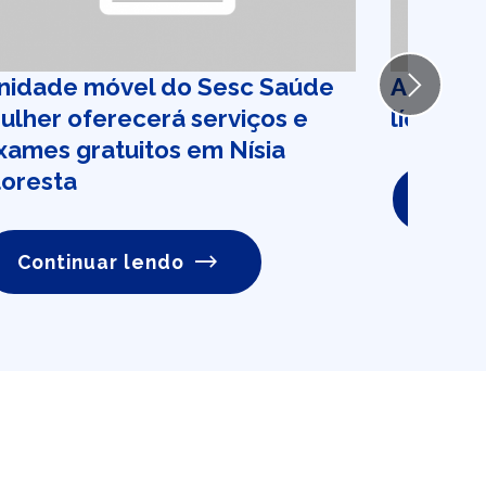
nidade móvel do Sesc Saúde
Anvisa p
Next
ulher oferecerá serviços e
líquido
xames gratuitos em Nísia
loresta
Conti
Continuar lendo