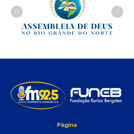
Previous
Next
Página