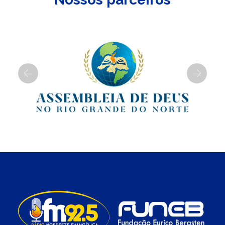
Previous
Next